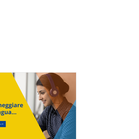
Accedi
sorse
Contattaci
More