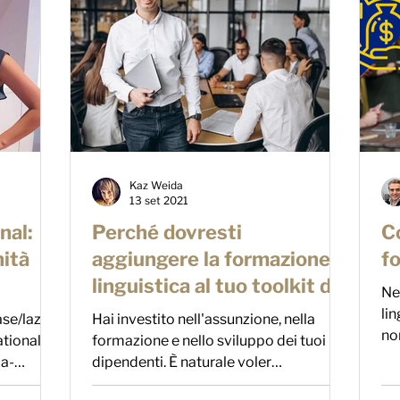
Kaz Weida
13 set 2021
nal:
Perché dovresti
C
ità
aggiungere la formazione
f
linguistica al tuo toolkit di
Ne
 - su
fidelizzazione dei
li
se/lazio/
Hai investito nell'assunzione, nella
no
dipendenti
tional-
formazione e nello sviluppo dei tuoi
mer
la-
dipendenti. È naturale voler
nd...
raccoglierne i frutti ed avere una...