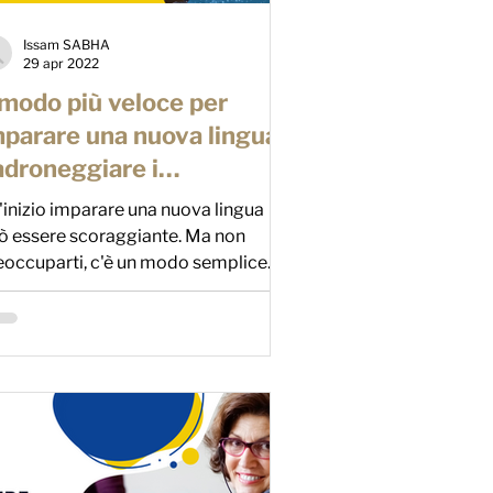
Issam SABHA
29 apr 2022
 modo più veloce per
mparare una nuova lingua:
adroneggiare i
ondamenti
l'inizio imparare una nuova lingua
ò essere scoraggiante. Ma non
eoccuparti, c'è un modo semplice
 accelerare i tuoi progressi!