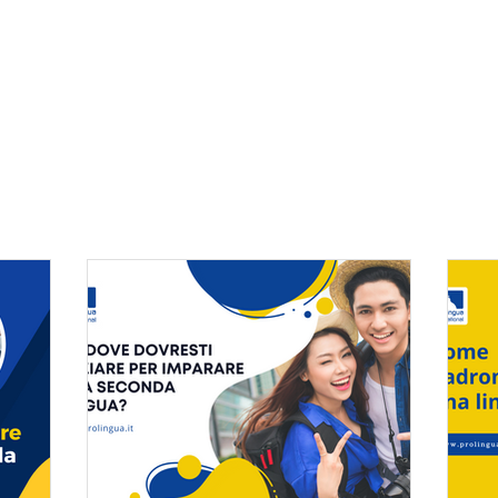
+39 06 39367722
Home
Chi Siamo
Servizi
Ri