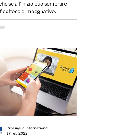
che se all'inizio può sembrare
fficoltoso e impegnativo.
ProLingua international
17 feb 2022