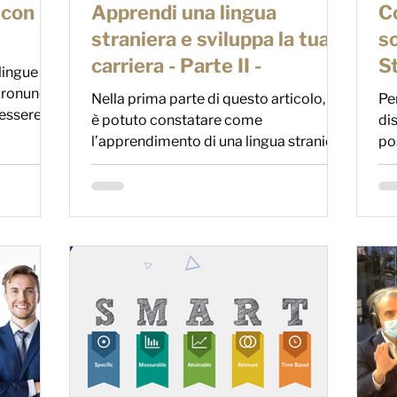
 con
Apprendi una lingua
C
straniera e sviluppa la tua
so
carriera - Parte II -
S
 lingue
pronuncia
Nella prima parte di questo articolo, si
Pe
 essere
è potuto constatare come
di
l’apprendimento di una lingua straniera
po
possa aiutarti a sviluppare...
di