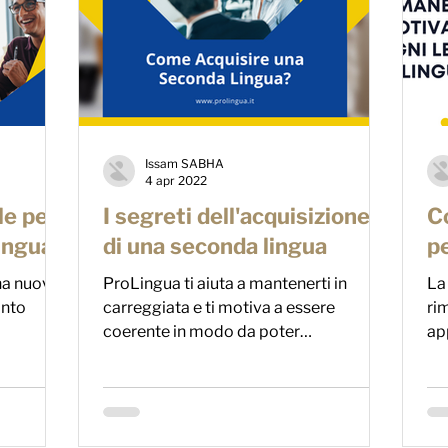
Issam SABHA
4 apr 2022
le per
I segreti dell'acquisizione
Co
ingua?
di una seconda lingua
pe
una nuova
ProLingua ti aiuta a mantenerti in
La
anto
carreggiata e ti motiva a essere
ri
coerente in modo da poter
ap
raggiungere il tuo obiettivo.
eff