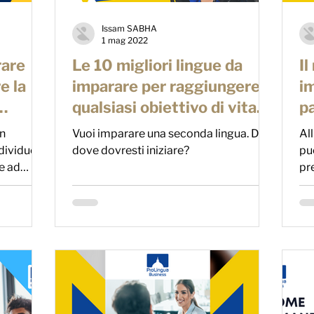
Issam SABHA
1 mag 2022
rare
Le 10 migliori lingue da
Il
e la
imparare per raggiungere
i
qualsiasi obiettivo di vita
p
nel 2022
f
un
Vuoi imparare una seconda lingua. Da
Al
dividuo e
dove dovresti iniziare?
pu
re ad
pr
per