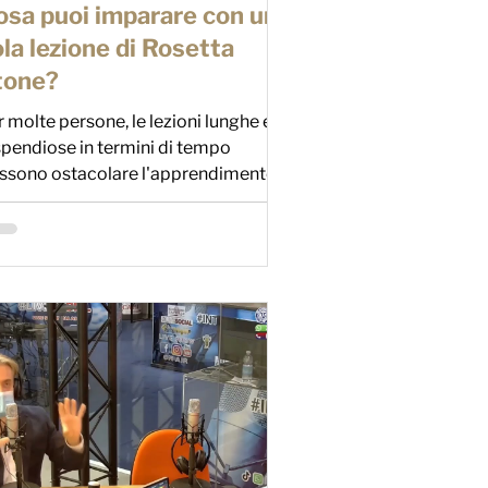
osa puoi imparare con una
la lezione di Rosetta
tone?
r molte persone, le lezioni lunghe e
spendiose in termini di tempo
ssono ostacolare l'apprendimento
 una lingua in modo rapido ed...