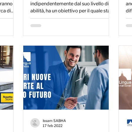
eranno di
indipendentemente dal suo livello di
an
rca di
abilità, ha un obiettivo per il quale sta
di
lavorando.
Issam SABHA
17 feb 2022