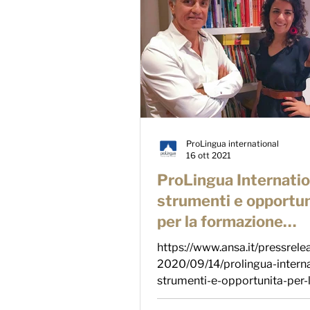
ProLingua international
16 ott 2021
ProLingua Internatio
strumenti e opportun
per la formazione
linguistica in azienda
https://www.ansa.it/pressrelea
ansa
2020/09/14/prolingua-interna
strumenti-e-opportunita-per-
formazione-linguistica-in-azie