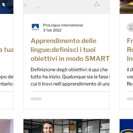
ProLingua international
3 feb 2022
Apprendimento delle
F
a tua
lingue:definisci i tuoi
Ro
obiettivi in modo SMART
I
a
Definizione degli obiettivi: è qui che
il 
ppo della
tutto ha inizio. Qualunque sia la fase in
vie
ntarlo:
cui ti trovi nell'apprendimento di una
Ro
lingua, senza...
de