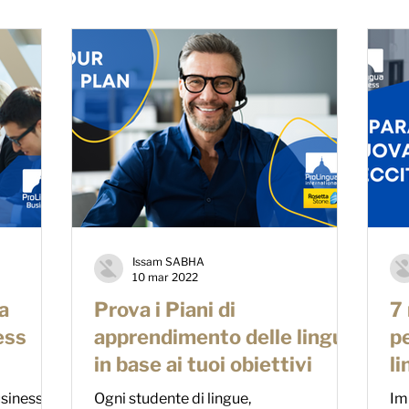
Issam SABHA
10 mar 2022
a
Prova i Piani di
7 
ess
apprendimento delle lingue
p
in base ai tuoi obiettivi
l
usiness
Ogni studente di lingue,
Im