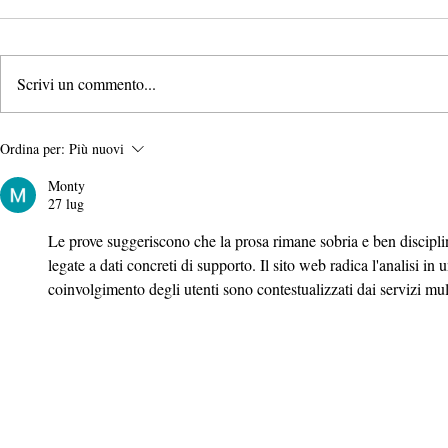
Scrivi un commento...
Le 10 migliori lingue da
Il modo più 
Ordina per:
Più nuovi
imparare per raggiungere
imparare un
Monty
qualsiasi obiettivo di vita nel
padroneggia
27 lug
2022
Le prove suggeriscono che la prosa rimane sobria e ben discipl
legate a dati concreti di supporto. Il sito web radica l'analisi in 
coinvolgimento degli utenti sono contestualizzati dai servizi mult