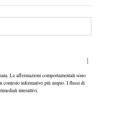
veloce per
Quanto tempo ci vuole pe
a nuova lingua:
imparare una nuova lingua
re i fondamenti
inata. Le affermazioni comportamentali sono 
un contesto informativo più ampio. I flussi di 
imediali interattivi.