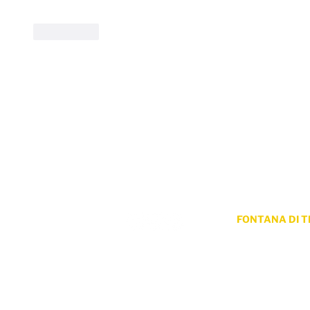
Mi piace
ProLingua per le aziende
P
Consulenza linguistica
Co
Formazione
U
Partners
Ce
Clienti
FONTANA DI T
Via dei Lucchesi
00187 Roma
© 2018 -