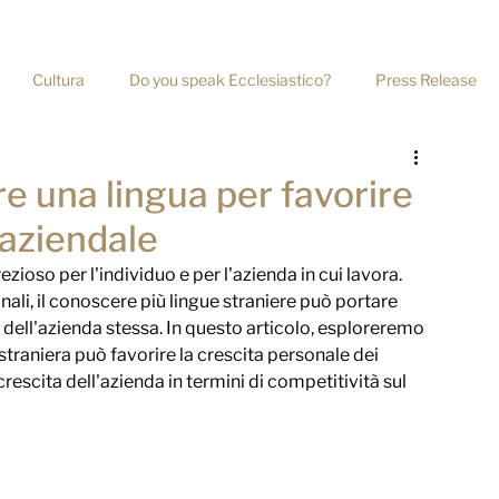
+39 06 39367722
Cultura
Do you speak Ecclesiastico?
Press Release
Home
Chi Siamo
Servizi
Ri
e una lingua per favorire
 aziendale
ioso per l'individuo e per l'azienda in cui lavora. 
ali, il conoscere più lingue straniere può portare 
o dell'azienda stessa. In questo articolo, esploreremo 
straniera può favorire la crescita personale dei 
rescita dell'azienda in termini di competitività sul 