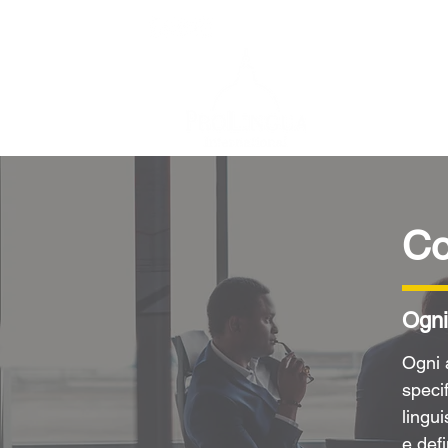
info@prolingua.it
Co
Ogni
Ogni 
speci
lingui
e defi