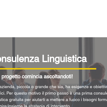
+39 06 39367722
Home
Chi Siamo
Servizi
Ri
nsulenza Linguistica
 progetto comincia ascoltandoti!
azienda, piccola o grande che sia, ha esigenze e obiettiv
fici. Per questo motivo il primo passo è una prima consu
stica gratuita per aiutarti a mettere a fuoco i bisogni forma
nire insieme la strategia di intervento.