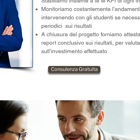
Stabiliamo insieme a te le KPI di ogni i
Monitoriamo costantemente l’andamento
intervenendo con gli studenti se neces
periodici sui risultati
A chiusura del progetto forniamo attestati
report conclusivo sui risultati, per valutar
sull’investimento effettuato
Consulenza Gratuita