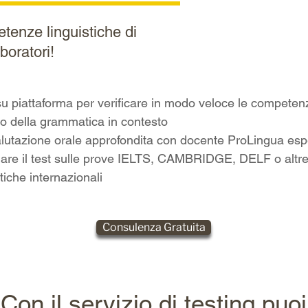
etenze linguistiche di
boratori!
su piattaforma per verificare in modo veloce le competen
uso della grammatica in contesto
valutazione orale approfondita con docente ProLingua esp
llare il test sulle prove IELTS, CAMBRIDGE, DELF o altr
stiche internazionali
Consulenza Gratuita
Con il servizio di testing puoi