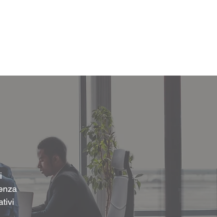
Accedi
sorse
Contattaci
More
i
lenza
tivi