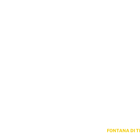
ProLingua per le aziende
P
Consulenza linguistica
Co
Formazione
U
Partners
Ce
Clienti
FONTANA DI T
Via dei Lucchesi