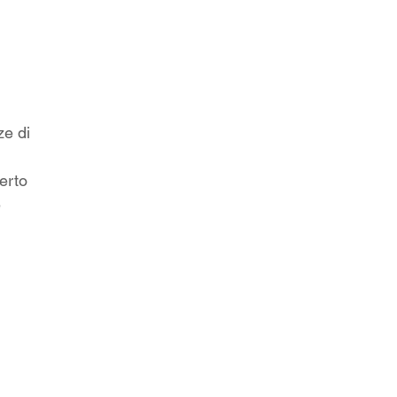
ze di
erto
e