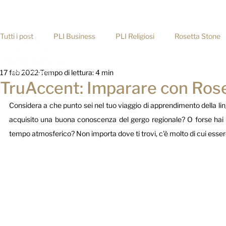
info@prolingua.it
+39 06 39367722
Tutti i post
PLI Business
PLI Religiosi
Rosetta Stone
Home
17 feb 2022
Tempo di lettura: 4 min
Consigli pratici
TruAccent: Imparare con Ros
Considera a che punto sei nel tuo viaggio di apprendimento della lingu
acquisito una buona conoscenza del gergo regionale? O forse hai a
tempo atmosferico? Non importa dove ti trovi, c'è molto di cui esser