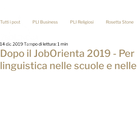
info@prolingua.it
+39 06 39367722
Tutti i post
PLI Business
PLI Religiosi
Rosetta Stone
Home
14 dic 2019
Tempo di lettura: 1 min
Consigli pratici
Dopo il JobOrienta 2019 - Per
linguistica nelle scuole e nell