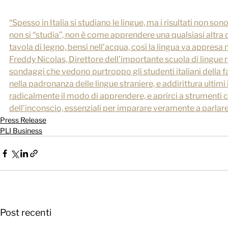
“Spesso in Italia si studiano le lingue, ma i risultati non son
non si “studia”, non è come apprendere una qualsiasi altra 
tavola di legno, bensì nell’acqua, così la lingua va appresa
Freddy Nicolas, Direttore dell’importante scuola di lingue 
sondaggi che vedono purtroppo gli studenti italiani della fas
nella padronanza delle lingue straniere, e addirittura ulti
radicalmente il modo di apprendere, e aprirci a strumenti
dell’inconscio, essenziali per imparare veramente a parlare
Press Release
PLI Business
Post recenti