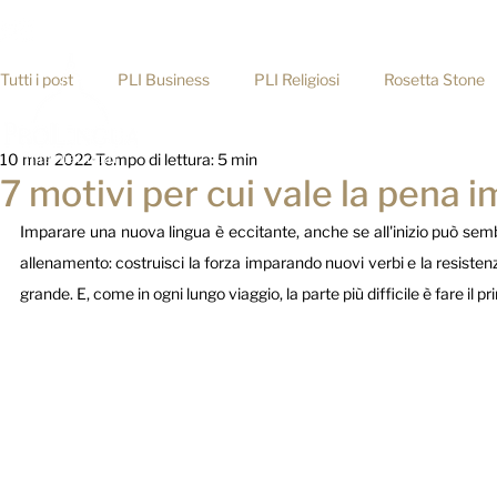
info@prolingua.it
+39 06 39367722
Tutti i post
PLI Business
PLI Religiosi
Rosetta Stone
Home
10 mar 2022
Tempo di lettura: 5 min
Consigli pratici
7 motivi per cui vale la pena 
Imparare una nuova lingua è eccitante, anche se all'inizio può sembr
allenamento: costruisci la forza imparando nuovi verbi e la resistenza
grande. E, come in ogni lungo viaggio, la parte più difficile è fare il p