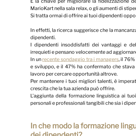
E la chiave per migliorare la fidelizzazione 
MarioKart nella sala relax, o gli aumenti di stipe
Si tratta ormai di offrire ai tuoi dipendenti opp
In effetti, la ricerca suggerisce che la mancanz
dipendenti.
I dipendenti insoddisfatti dei vantaggi e de
irrequieti e pensano velocemente ad aggiornare 
In un 
recente sondaggio tra i managers
, il 76%
e sviluppo, e il 47% ha confermato che stava c
lavoro per cercare opportunità altrove.
Per mantenere i tuoi migliori talenti, è imperat
crescita che la tua azienda può offrire.
L'aggiunta della formazione linguistica ai tuo
personali e professionali tangibili che sia i dip
In che modo la formazione lingui
dei dipendenti?