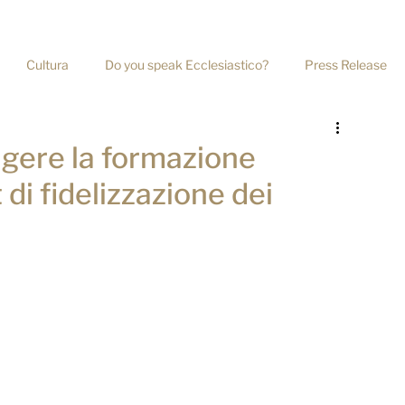
+39 06 39367722
Cultura
Do you speak Ecclesiastico?
Press Release
Home
Chi Siamo
Servizi
Ri
gere la formazione
t di fidelizzazione dei