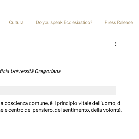
+39 06 39367722
Cultura
Do you speak Ecclesiastico?
Press Release
Home
Chi Siamo
Servizi
Ri
ficia Università Gregoriana
a coscienza comune, è il principio vitale dell’uomo, di 
ne e centro del pensiero, del sentimento, della volontà, 