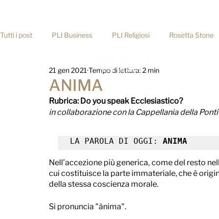
info@prolingua.it
Tutti i post
PLI Business
PLI Religiosi
Rosetta Stone
21 gen 2021
Tempo di lettura: 2 min
Consigli pratici
ANIMA
Rubrica: Do you speak Ecclesiastico?
in collaborazione con la Cappellania della Ponti
LA PAROLA DI OGGI:
 ANIMA
Nell’accezione più generica, come del resto nell
cui costituisce la parte immateriale, che è origi
della stessa coscienza morale.
Si pronuncia "ànima". 