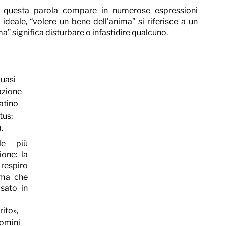
: questa parola compare in numerose espressioni 
ideale, “volere un bene dell’anima” si riferisce a un 
 significa disturbare o infastidire qualcuno.  
uasi 
azione 
atino 
tus; 
. 
e più 
one: la 
respiro 
ma che 
sato in 
ito», 
uomini 