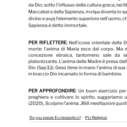
da Dio; sotto l’influsso della cultura greca, nei lib
Maccabei e della Sapienza, πνεῦμα diventa lo spi
divino e ψυχή l’elemento superiore nell’uomo, ch
Sapienza è detto immortale.
PER RIFLETTERE
: Nell’icona orientale della 
morte: l'anima di Maria esce dal corpo. Ma n
concezione ebraica, tantomeno sale da s
platonizzante. L’anima della Madre è presa dalle
Dio (Sap3,1). Gesù tiene in mano l'anima di sua
in braccio Dio incarnato in forma di bambino.
PER APPROFONDIRE
: Un buon esercizio per 
preghiera e coltivare lo spirito, suggeriamo 
(2020), 
Scolpire l'anima. 366 meditazioni quot
Do you speak Ecclesiastico?
PLI Religiosi