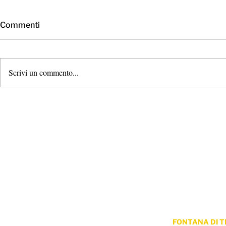
Commenti
Scrivi un commento...
Le 10 migliori lingue da
Il modo più 
imparare per raggiungere
imparare un
qualsiasi obiettivo di vita nel
padroneggia
ProLingua per le aziende
P
2022
Consulenza linguistica
Co
Formazione
U
Partners
Ce
Clienti
FONTANA DI T