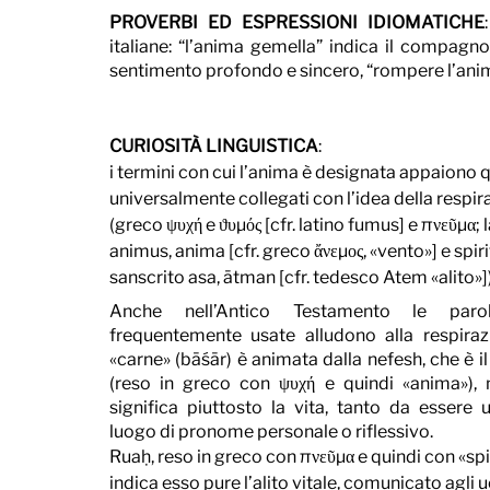
PROVERBI ED ESPRESSIONI IDIOMATICHE
italiane: “l’anima gemella” indica il compagno 
sentimento profondo e sincero, “rompere l’anima”
CURIOSITÀ LINGUISTICA
: 
i termini con cui l’anima è designata appaiono q
universalmente collegati con l’idea della respir
(greco ψυχή e ϑυμός [cfr. latino fumus] e πνεῦμα; l
animus, anima [cfr. greco ἄνεμος, «vento»] e spiri
sanscrito asa, ātman [cfr. tedesco Atem «alito»])
Anche nell’Antico Testamento le parol
frequentemente usate alludono alla respirazi
«carne» (bāśār) è animata dalla nefesh, che è il 
(reso in greco con ψυχή e quindi «anima»), 
significa piuttosto la vita, tanto da essere u
luogo di pronome personale o riflessivo. 
Ruaḥ, reso in greco con πνεῦμα e quindi con «spir
indica esso pure l’alito vitale, comunicato agli 