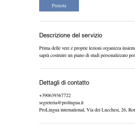
i
Prenota
n
u
t
i
Descrizione del servizio
Prima delle vere e proprie lezioni organizza insieme
saprà costruire un piano di studi personalizzato pe
Dettagli di contatto
+390639367722
segreteria@prolingua.it
ProLingua international, Via dei Lucchesi, 26, Ro