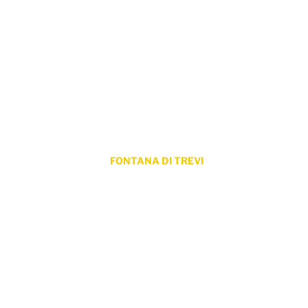
ProLingua per le aziende
ProLingua per le università p
Consulenza linguistica
Corsi di lingua
Formazione
UNIPONT
Partners
Certificato di livello
Clienti
FONTANA DI TREVI
Via dei Lucchesi 26 / 29
00187 Roma
© 2018 - 2024 by ProLingua Internat