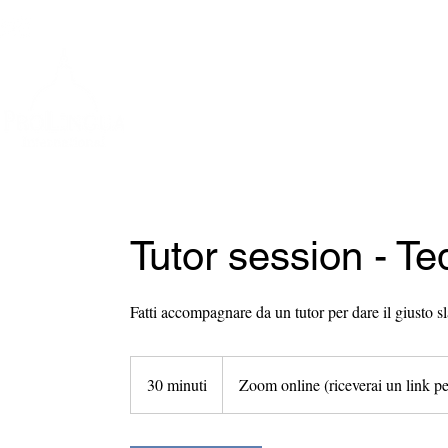
info@prolingua.it
+39 06 39367722
Home
Tutor session - Te
Fatti accompagnare da un tutor per dare il giusto 
30 minuti
3
Zoom online (riceverai un link pe
0
m