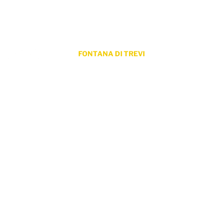
Partners
Certificato di livello
Clienti
FONTANA DI TREVI
Via dei Lucchesi 26 / 29
00187 Roma
© 2018 - 2024 by ProLingua Internat