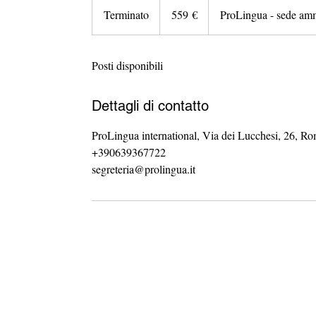
euro
Terminato
T
559 €
ProLingua - sede amm
e
r
Posti disponibili
m
i
n
Dettagli di contatto
a
t
ProLingua international, Via dei Lucchesi, 26, Ro
o
+390639367722
segreteria@prolingua.it
ProLingua per le aziende
ProLingua per le università p
Consulenza linguistica
Corsi di lingua
Formazione
UNIPONT