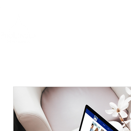
info@prolingua.it
+39 06 39367722
Home