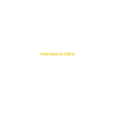
ProLingua per le aziende
ProLingua per le università p
Consulenza linguistica
Corsi di lingua
Formazione
UNIPONT
Partners
Certificato di livello
Clienti
FONTANA DI TREVI
Via dei Lucchesi 26 / 29
00187 Roma
© 2018 - 2024 by ProLingua Internat