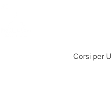
info@prolingua.it
+39 06 39367722
Home
Corsi per Un